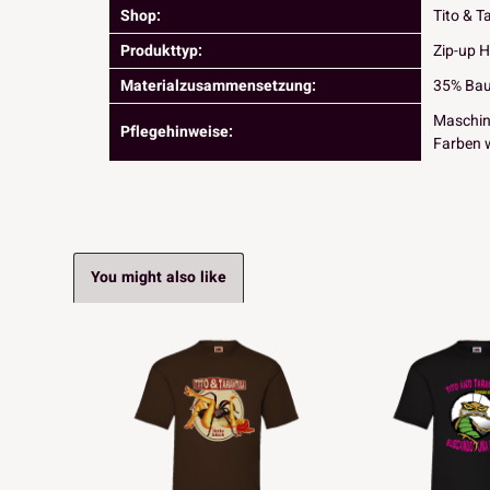
Shop:
Tito & T
Produkttyp:
Zip-up 
Materialzusammensetzung:
35% Bau
Maschin
Pflegehinweise:
Farben 
You might also like