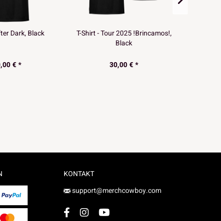
fter Dark, Black
T-Shirt - Tour 2025 !Brincamos!,
Longslee
Black
,00 € *
30,00 € *
N
KONTAKT
support@merchcowboy.com