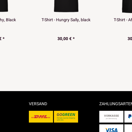
chy, Black
T-Shirt - Hungry Sally, black
T-Shirt - A
€ *
30,00 € *
30
VERSAND
ZAHLUNGSARTE