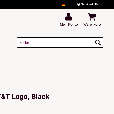
Service/Hilfe
Tito and Tarantula Deutsch
Mein Konto
Warenkorb
T&T Logo, Black