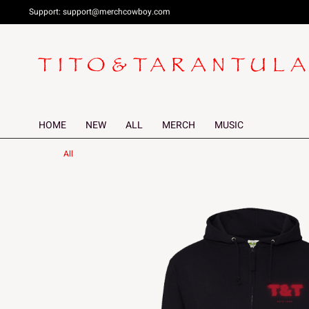
Support:
support@merchcowboy.com
HOME
NEW
ALL
MERCH
MUSIC
All